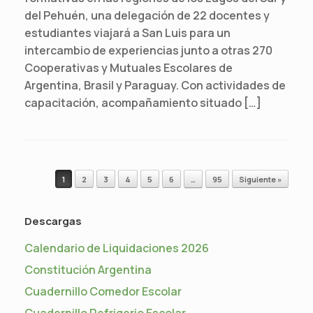
del Pehuén, una delegación de 22 docentes y
estudiantes viajará a San Luis para un
intercambio de experiencias junto a otras 270
Cooperativas y Mutuales Escolares de
Argentina, Brasil y Paraguay. Con actividades de
capacitación, acompañamiento situado […]
Navegador de artículos
1
2
3
4
5
6
…
95
Siguiente »
Descargas
Calendario de Liquidaciones 2026
Constitución Argentina
Cuadernillo Comedor Escolar
Cuadernillo Refrigerio Escolar