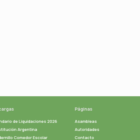
cargas
Páginas
ndario de Liquidaciones 2026
Asambleas
titución Argentina
Autoridades
ernillo Comedor Escolar
Contacto