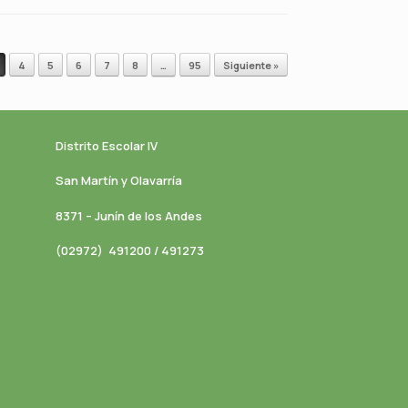
4
5
6
7
8
…
95
Siguiente »
Distrito Escolar IV
San Martín y Olavarría
8371 – Junín de los Andes
(02972) 491200 / 491273