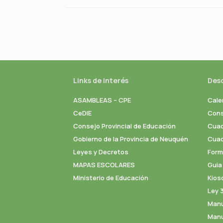
Navegador de artículos
Links de interés
Des
ASAMBLEAS – CPE
Cale
CeDIE
Cons
Consejo Provincial de Educación
Cuad
Gobierno de la Provincia de Neuquén
Cuade
Leyes y Decretos
Formu
MAPAS ESCOLARES
Guia
Ministerio de Educación
Kios
Ley 
Manu
Manu