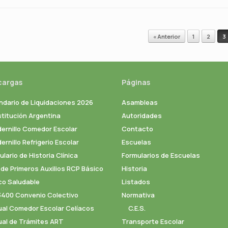
« Anterior
1
2
3
cargas
Páginas
ndario de Liquidaciones 2026
Asambleas
titución Argentina
Autoridades
ernillo Comedor Escolar
Contacto
rnillo Refrigerio Escolar
Escuelas
lario de Historia Clínica
Formularios de Escuelas
 de Primeros Auxilios RCP Básico
Historia
co Saludable
Listados
3400 Convenio Colectivo
Normativa
al Comedor Escolar Celíacos
C.E.S.
al de Trámites ART
Transporte Escolar