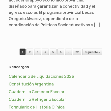
diseñado para garantizar la conectividad y el
egreso escolar. El programa provincial becas
Gregorio Álvarez, dependiente de la
coordinación de Políticas Socioeducativas y […]
Navegador de artículos
1
2
3
4
5
6
…
22
Siguiente »
Descargas
Calendario de Liquidaciones 2026
Constitución Argentina
Cuadernillo Comedor Escolar
Cuadernillo Refrigerio Escolar
Formulario de Historia Clínica