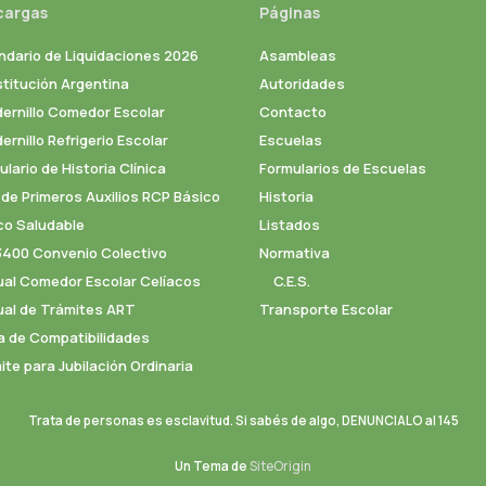
cargas
Páginas
ndario de Liquidaciones 2026
Asambleas
titución Argentina
Autoridades
ernillo Comedor Escolar
Contacto
rnillo Refrigerio Escolar
Escuelas
lario de Historia Clínica
Formularios de Escuelas
 de Primeros Auxilios RCP Básico
Historia
co Saludable
Listados
3400 Convenio Colectivo
Normativa
al Comedor Escolar Celíacos
C.E.S.
al de Trámites ART
Transporte Escolar
a de Compatibilidades
ite para Jubilación Ordinaria
Trata de personas es esclavitud. Si sabés de algo, DENUNCIALO al 145
Un Tema de
SiteOrigin