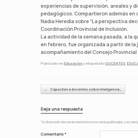
experiencias de supervisión, areales y d
pedagógicos. Compartieron además en di
Nadia Heredia sobre “La perspectiva decol
Coordinación Provincial de Inclusión.
La actividad de la semana pasada, a la 
en febrero, fue organizada a partir de la
acompañamiento del Consejo Provincial 
Publicado en
Educación
y etiquetado
DOCENTES
,
EDUC
Navegador de artículos
←
Capacitan a docentes sobre inteligencia…
Deja una respuesta
Tu dirección de correo electrónico no será publicada.
Los camp
Comentario
*