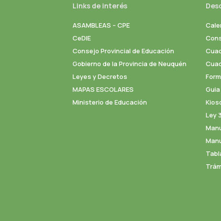
Links de interés
Des
ASAMBLEAS – CPE
Cale
CeDIE
Cons
Consejo Provincial de Educación
Cuad
Gobierno de la Provincia de Neuquén
Cuade
Leyes y Decretos
Formu
MAPAS ESCOLARES
Guia
Ministerio de Educación
Kios
Ley 
Manu
Manu
Tabl
Trám