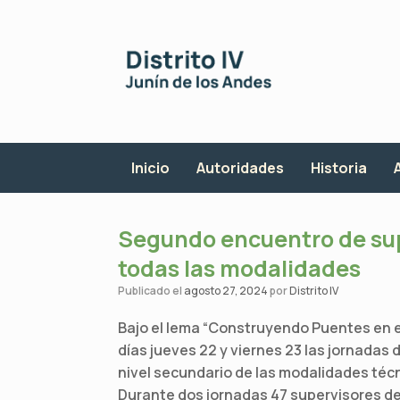
Saltar
al
contenido
Inicio
Autoridades
Historia
Segundo encuentro de sup
todas las modalidades
Publicado el
agosto 27, 2024
por
Distrito IV
Bajo el lema “Construyendo Puentes en el
días jueves 22 y viernes 23 las jornadas
nivel secundario de las modalidades técni
Durante dos jornadas 47 supervisores d