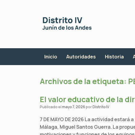
Saltar
al
contenido
Inicio
Autoridades
Historia
Archivos de la etiqueta:
P
El valor educativo de la di
Publicado el
mayo 7, 2026
por
Distrito IV
7 DE MAYO DE 2026 La actividad estará a
Málaga, Miguel Santos Guerra. La propue
motivaciones y funciones de los equipos 