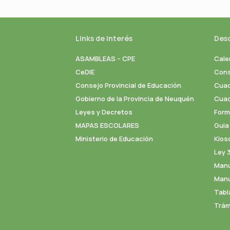
Links de interés
Des
ASAMBLEAS – CPE
Cale
CeDIE
Cons
Consejo Provincial de Educación
Cuad
Gobierno de la Provincia de Neuquén
Cuade
Leyes y Decretos
Formu
MAPAS ESCOLARES
Guia
Ministerio de Educación
Kios
Ley 
Manu
Manu
Tabl
Trám