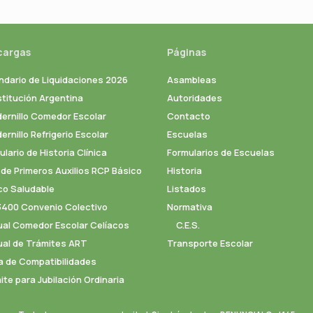
cargas
Páginas
ndario de Liquidaciones 2026
Asambleas
titución Argentina
Autoridades
ernillo Comedor Escolar
Contacto
rnillo Refrigerio Escolar
Escuelas
lario de Historia Clínica
Formularios de Escuelas
 de Primeros Auxilios RCP Básico
Historia
co Saludable
Listados
3400 Convenio Colectivo
Normativa
al Comedor Escolar Celíacos
C.E.S.
al de Trámites ART
Transporte Escolar
a de Compatibilidades
ite para Jubilación Ordinaria