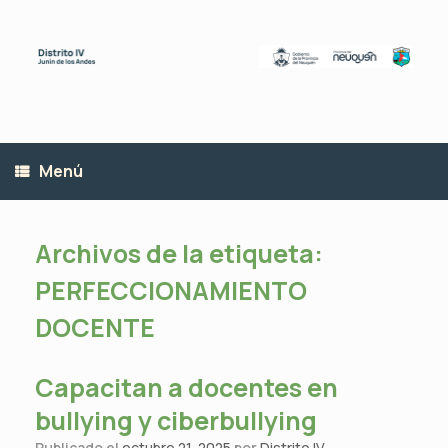
Saltar
al
contenido
Menú
Archivos de la etiqueta:
PERFECCIONAMIENTO
DOCENTE
Capacitan a docentes en
bullying y ciberbullying
Publicado el
octubre 21, 2025
por
Distrito IV