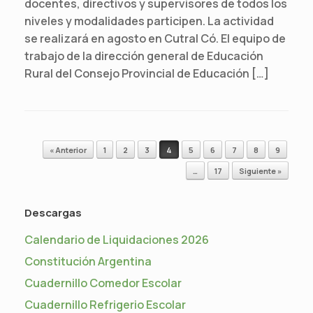
docentes, directivos y supervisores de todos los
niveles y modalidades participen. La actividad
se realizará en agosto en Cutral Có. El equipo de
trabajo de la dirección general de Educación
Rural del Consejo Provincial de Educación […]
Navegador de artículos
« Anterior
1
2
3
4
5
6
7
8
9
…
17
Siguiente »
Descargas
Calendario de Liquidaciones 2026
Constitución Argentina
Cuadernillo Comedor Escolar
Cuadernillo Refrigerio Escolar