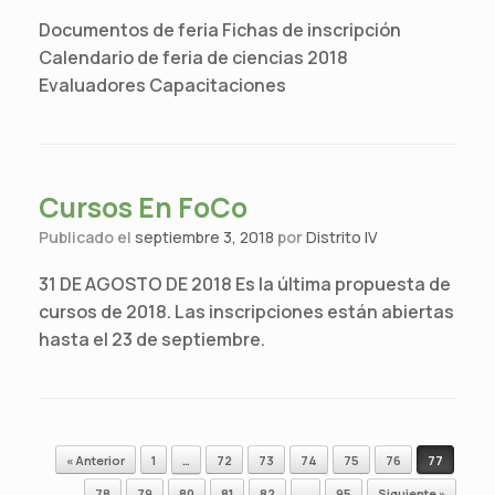
Documentos de feria Fichas de inscripción
Calendario de feria de ciencias 2018
Evaluadores Capacitaciones
Cursos En FoCo
Publicado el
septiembre 3, 2018
por
Distrito IV
31 DE AGOSTO DE 2018 Es la última propuesta de
cursos de 2018. Las inscripciones están abiertas
hasta el 23 de septiembre.
Navegador de artículos
« Anterior
1
…
72
73
74
75
76
77
78
79
80
81
82
…
95
Siguiente »