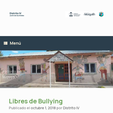
Saltar
al
contenido
Menú
Escuela de
Música
Libres de Bullying
Publicado el
octubre 1, 2018
por
Distrito IV