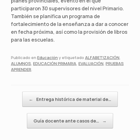
planes provinciales, evento en el que
participaron 30 supervisores del nivel Primario.
También se planifica un programa de
fortalecimiento de la enseñanza a dar a conocer
en fecha próxima, así como la provisión de libros
para las escuelas.
Publicado en
Educación
y etiquetado
ALFABETIZACIÓN
,
ALUMNOS
,
EDUCACIÓN PRIMARIA
,
EVALUACIÓN
,
PRUEBAS
APRENDER
.
Navegador de artículos
←
Entrega histórica de material de…
Guía docente ante casos de…
→