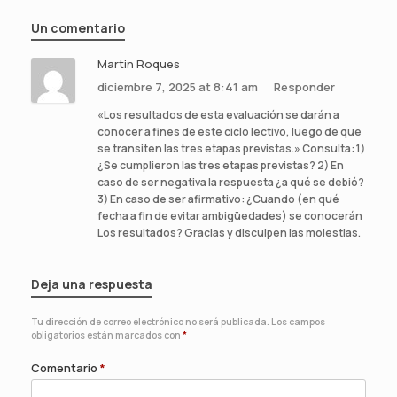
Un comentario
Martin Roques
diciembre 7, 2025 at 8:41 am
Responder
«Los resultados de esta evaluación se darán a
conocer a fines de este ciclo lectivo, luego de que
se transiten las tres etapas previstas.» Consulta: 1)
¿Se cumplieron las tres etapas previstas? 2) En
caso de ser negativa la respuesta ¿a qué se debió?
3) En caso de ser afirmativo: ¿Cuando (en qué
fecha a fin de evitar ambigüedades) se conocerán
Los resultados? Gracias y disculpen las molestias.
Deja una respuesta
Tu dirección de correo electrónico no será publicada.
Los campos
obligatorios están marcados con
*
Comentario
*