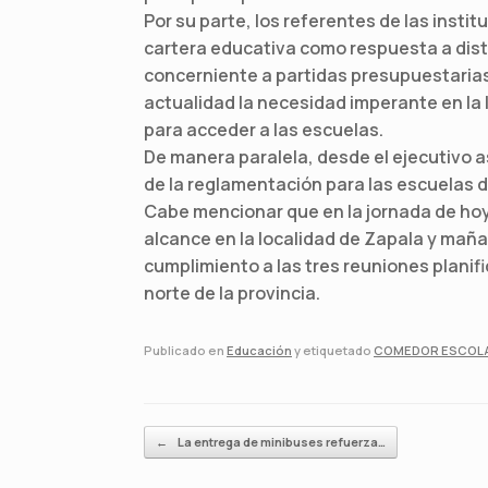
Por su parte, los referentes de las insti
cartera educativa como respuesta a dist
concerniente a partidas presupuestarias 
actualidad la necesidad imperante en la 
para acceder a las escuelas.
De manera paralela, desde el ejecutivo
de la reglamentación para las escuelas 
Cabe mencionar que en la jornada de ho
alcance en la localidad de Zapala y maña
cumplimiento a las tres reuniones planifi
norte de la provincia.
Publicado en
Educación
y etiquetado
COMEDOR ESCOL
Navegador de artículos
←
La entrega de minibuses refuerza…