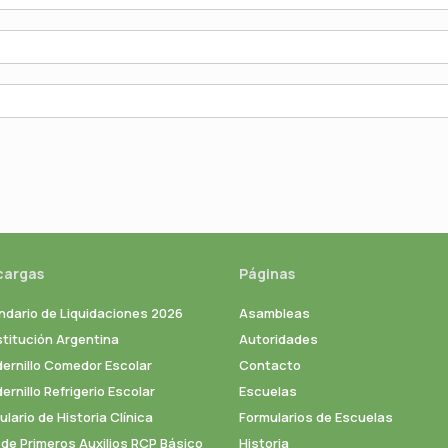
cargas
Páginas
ndario de Liquidaciones 2026
Asambleas
titución Argentina
Autoridades
ernillo Comedor Escolar
Contacto
rnillo Refrigerio Escolar
Escuelas
lario de Historia Clínica
Formularios de Escuelas
 de Primeros Auxilios RCP Básico
Historia