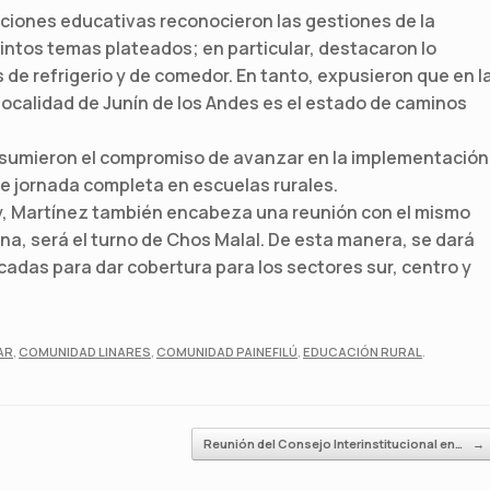
tuciones educativas reconocieron las gestiones de la
intos temas plateados; en particular, destacaron lo
de refrigerio y de comedor. En tanto, expusieron que en l
localidad de Junín de los Andes es el estado de caminos
 asumieron el compromiso de avanzar en la implementación
de jornada completa en escuelas rurales.
y, Martínez también encabeza una reunión con el mismo
na, será el turno de Chos Malal. De esta manera, se dará
cadas para dar cobertura para los sectores sur, centro y
AR
,
COMUNIDAD LINARES
,
COMUNIDAD PAINEFILÚ
,
EDUCACIÓN RURAL
.
Reunión del Consejo Interinstitucional en…
→