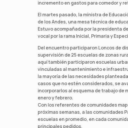
incremento en gastos para comedor y ref
El martes pasado, la ministra de Educaci
de los Andes, una mesa técnica de educaci
Estuvo acompañada por la presidenta del
vocal por la rama Inicial, Primaria y Espec
Del encuentro participaron Loncos de di
supervisión de 25 escuelas de zonas rura
aquí también participaron escuelas urba
vinculadas al mantenimiento e infraestru
la mayoría de las necesidades plantead
casos que no estén considerados, se ava
incorporarlos al esquema de trabajo de 
enero y febrero.
Con los referentes de comunidades mapuc
próximas semanas, a las comunidades Pai
escuelas en promedio, en cada comunidad
principales pedidos.