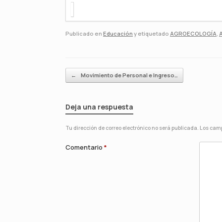
Publicado en
Educación
y etiquetado
AGROECOLOGÍA
,
Navegador de artículos
←
Movimiento de Personal e Ingreso…
Deja una respuesta
Tu dirección de correo electrónico no será publicada.
Los camp
Comentario
*