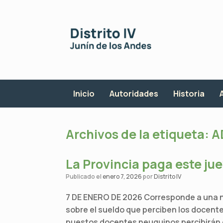
Saltar
al
contenido
Inicio
Autoridades
Historia
Archivos de la etiqueta:
A
La Provincia paga este jue
Publicado el
enero 7, 2026
por
Distrito IV
7 DE ENERO DE 2026 Corresponde a una n
sobre el sueldo que perciben los docente
puestos docentes neuquinos percibirán el