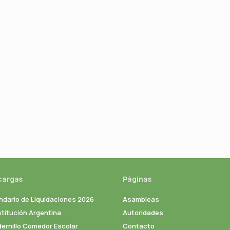
cargas
Páginas
ndario de Liquidaciones 2026
Asambleas
titución Argentina
Autoridades
ernillo Comedor Escolar
Contacto