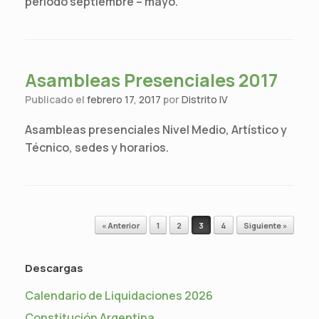
período septiembre – mayo.
Asambleas Presenciales 2017
Publicado el
febrero 17, 2017
por
Distrito IV
Asambleas presenciales Nivel Medio, Artístico y
Técnico, sedes y horarios.
Navegador de artículos
« Anterior
1
2
3
4
Siguiente »
Descargas
Calendario de Liquidaciones 2026
Constitución Argentina