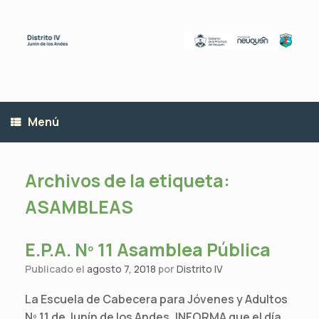
Saltar
al
contenido
Menú
Archivos de la etiqueta:
ASAMBLEAS
E.P.A. Nº 11 Asamblea Pública
Publicado el
agosto 7, 2018
por
Distrito IV
La Escuela de Cabecera para Jóvenes y Adultos
Nº 11 de Junín de los Andes, INFORMA que el día