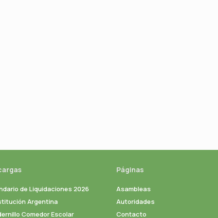
cargas
Páginas
ndario de Liquidaciones 2026
Asambleas
titución Argentina
Autoridades
ernillo Comedor Escolar
Contacto