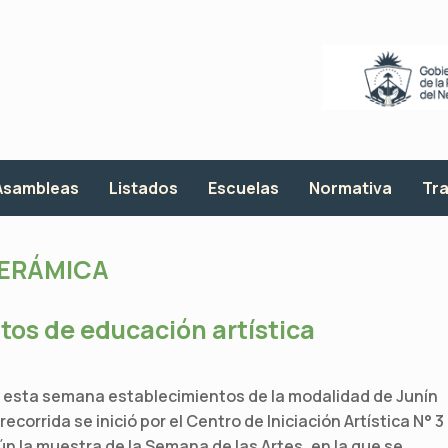
Asambleas
Listados
Escuelas
Normativa
Tra
ERÁMICA
tos de educación artística
tó esta semana establecimientos de la modalidad de Junín
corrida se inició por el Centro de Iniciación Artística N° 3
ún la muestra de la Semana de las Artes, en la que se