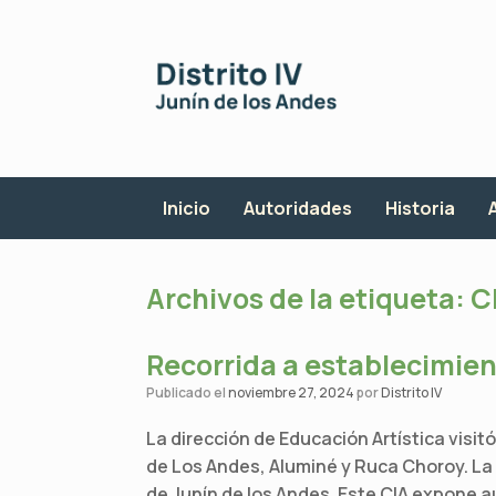
Saltar
al
contenido
Inicio
Autoridades
Historia
Archivos de la etiqueta:
C
Recorrida a establecimien
Publicado el
noviembre 27, 2024
por
Distrito IV
La dirección de Educación Artística visi
de Los Andes, Aluminé y Ruca Choroy. La re
de Junín de los Andes. Este CIA expone a