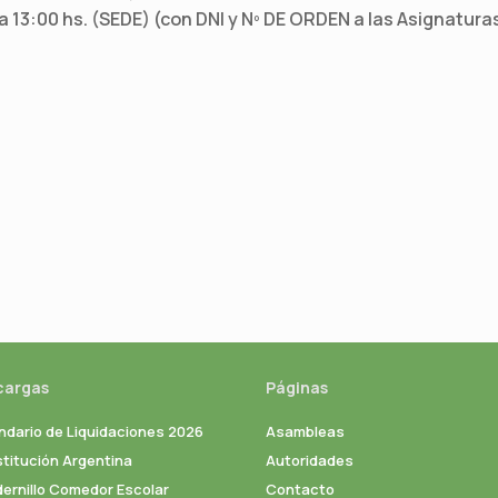
 13:00 hs. (SEDE) (con DNI y Nº DE ORDEN a las Asignatura
cargas
Páginas
ndario de Liquidaciones 2026
Asambleas
titución Argentina
Autoridades
ernillo Comedor Escolar
Contacto