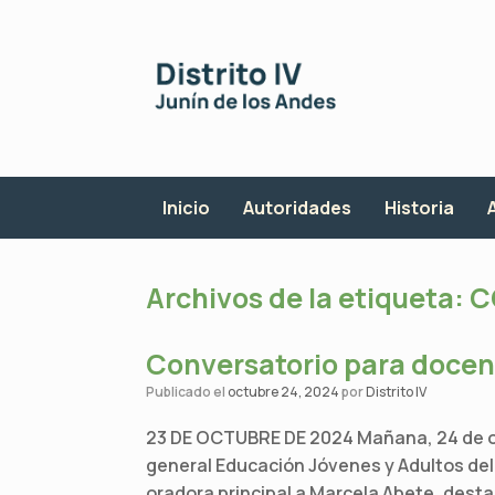
Saltar
al
contenido
Inicio
Autoridades
Historia
Archivos de la etiqueta:
C
Conversatorio para docen
Publicado el
octubre 24, 2024
por
Distrito IV
23 DE OCTUBRE DE 2024 Mañana, 24 de octu
general Educación Jóvenes y Adultos del
oradora principal a Marcela Abete, desta