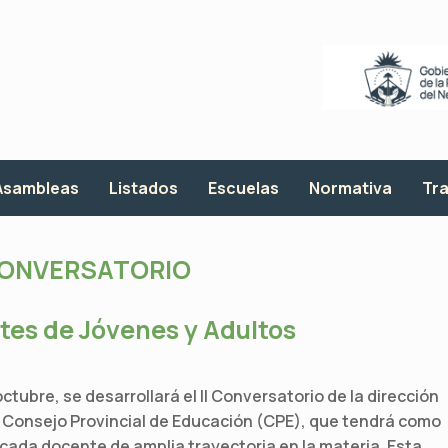
Asambleas
Listados
Escuelas
Normativa
Tra
ONVERSATORIO
tes de Jóvenes y Adultos
bre, se desarrollará el II Conversatorio de la dirección
 Consejo Provincial de Educación (CPE), que tendrá como
cada docente de amplia trayectoria en la materia. Esta