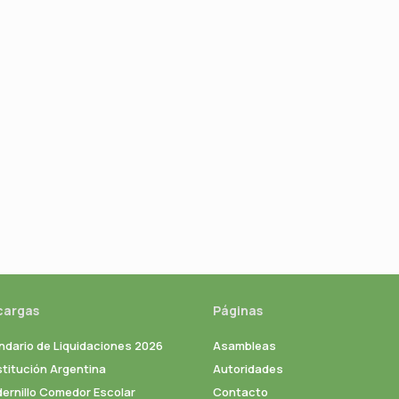
cargas
Páginas
ndario de Liquidaciones 2026
Asambleas
titución Argentina
Autoridades
ernillo Comedor Escolar
Contacto