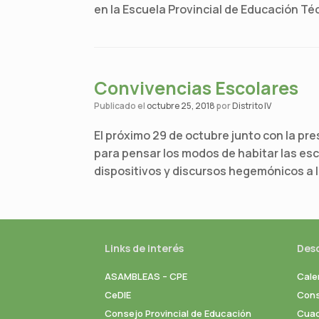
en la Escuela Provincial de Educación Té
Convivencias Escolares
Publicado el
octubre 25, 2018
por
Distrito IV
El próximo 29 de octubre junto con la pr
para pensar los modos de habitar las escue
dispositivos y discursos hegemónicos a l
Links de interés
Des
ASAMBLEAS – CPE
Cale
CeDIE
Cons
Consejo Provincial de Educación
Cuad