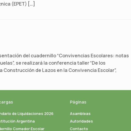
cnica (EPET) […]
esentación del cuadernillo “Convivencias Escolares: notas
las”, se realizará la conferencia taller “De los
a Construcción de Lazos en la Convivencia Escolar”,
cargas
Páginas
ndario de Liquidaciones 2026
Asambleas
titución Argentina
Autoridades
ernillo Comedor Escolar
Contacto