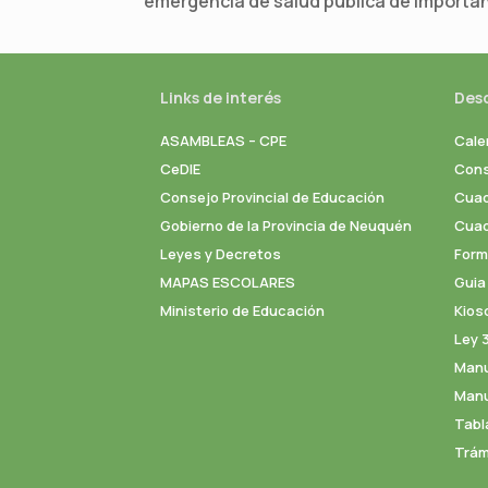
emergencia de salud pública de importanc
Links de interés
Des
ASAMBLEAS – CPE
Cale
CeDIE
Cons
Consejo Provincial de Educación
Cuad
Gobierno de la Provincia de Neuquén
Cuade
Leyes y Decretos
Formu
MAPAS ESCOLARES
Guia
Ministerio de Educación
Kios
Ley 
Manu
Manu
Tabl
Trám