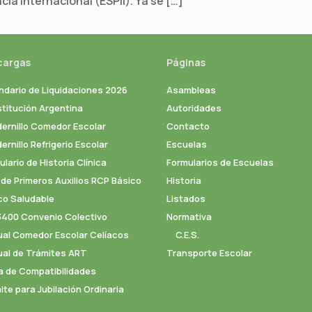
ia internacional (ESPII). Ya se […]
cargas
Páginas
ndario de Liquidaciones 2026
Asambleas
titución Argentina
Autoridades
ernillo Comedor Escolar
Contacto
rnillo Refrigerio Escolar
Escuelas
lario de Historia Clínica
Formularios de Escuelas
 de Primeros Auxilios RCP Básico
Historia
co Saludable
Listados
3400 Convenio Colectivo
Normativa
al Comedor Escolar Celíacos
C.E.S.
al de Trámites ART
Transporte Escolar
a de Compatibilidades
ite para Jubilación Ordinaria