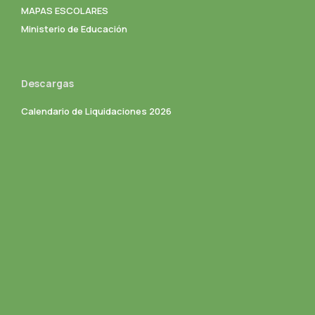
MAPAS ESCOLARES
Ministerio de Educación
Descargas
Calendario de Liquidaciones 2026
Constitución Argentina
Cuadernillo Comedor Escolar
Cuadernillo Refrigerio Escolar
Formulario de Historia Clínica
Guia de Primeros Auxilios RCP Básico
Kiosco Saludable
Ley 3400 Convenio Colectivo
Manual Comedor Escolar Celíacos
Manual de Trámites ART
Tabla de Compatibilidades
Trámite para Jubilación Ordinaria