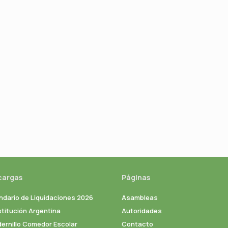
cargas
Páginas
ndario de Liquidaciones 2026
Asambleas
titución Argentina
Autoridades
ernillo Comedor Escolar
Contacto