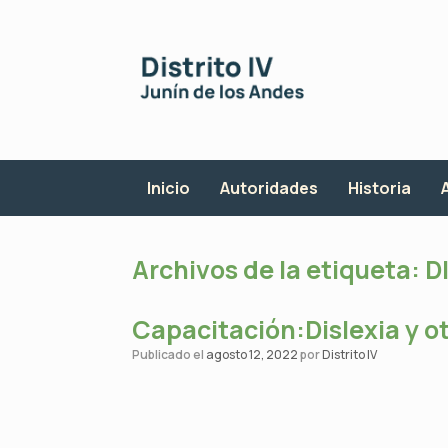
Saltar
al
contenido
Inicio
Autoridades
Historia
Archivos de la etiqueta:
D
Capacitación:Dislexia y o
Publicado el
agosto 12, 2022
por
Distrito IV