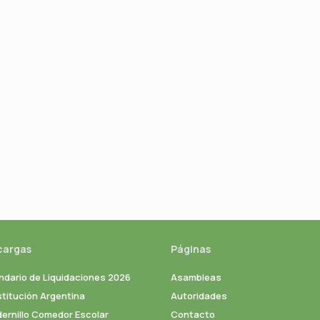
cargas
Páginas
ndario de Liquidaciones 2026
Asambleas
titución Argentina
Autoridades
ernillo Comedor Escolar
Contacto