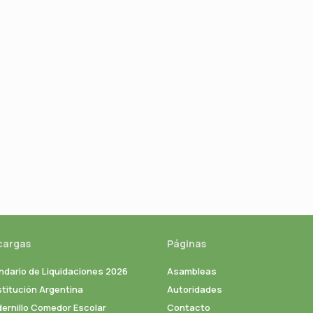
cargas
Páginas
ndario de Liquidaciones 2026
Asambleas
titución Argentina
Autoridades
ernillo Comedor Escolar
Contacto