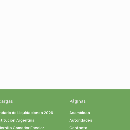
cargas
Páginas
ndario de Liquidaciones 2026
Asambleas
titución Argentina
Autoridades
ernillo Comedor Escolar
Contacto