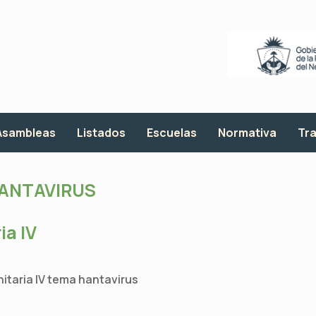
Asambleas
Listados
Escuelas
Normativa
Tra
ANTAVIRUS
a IV
taria IV tema hantavirus