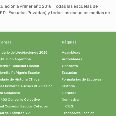
culación a Primer año 2018. Todas las escuelas de
.F.D., Escuelas Privadas) y todas las escuelas medias de
cargas
Páginas
ndario de Liquidaciones 2026
Asambleas
titución Argentina
Autoridades
ernillo Comedor Escolar
Contacto
rnillo Refrigerio Escolar
Escuelas
lario de Historia Clínica
Formularios de Escuelas
 de Primeros Auxilios RCP Básico
Historia
co Saludable
Listados
3400 Convenio Colectivo
Normativa
al Comedor Escolar Celíacos
C.E.S.
al de Trámites ART
Transporte Escolar