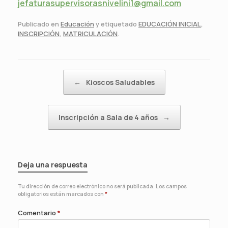
jefaturasupervisorasnivelini1@gmail.com
Publicado en
Educación
y etiquetado
EDUCACIÓN INICIAL
,
INSCRIPCIÓN
,
MATRICULACIÓN
.
Navegador de artículos
←
Kioscos Saludables
Inscripción a Sala de 4 años
→
Deja una respuesta
Tu dirección de correo electrónico no será publicada.
Los campos
obligatorios están marcados con
*
Comentario
*