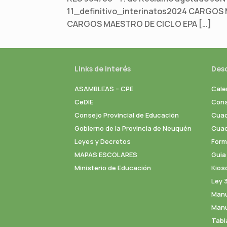
11_definitivo_interinatos2024 CARGOS M
CARGOS MAESTRO DE CICLO EPA […]
Links de interés
Des
ASAMBLEAS – CPE
Cale
CeDIE
Cons
Consejo Provincial de Educación
Cuad
Gobierno de la Provincia de Neuquén
Cuade
Leyes y Decretos
Formu
MAPAS ESCOLARES
Guia
Ministerio de Educación
Kios
Ley 
Manu
Manu
Tabl