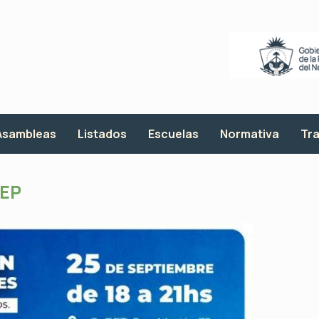
Asambleas
Listados
Escuelas
Normativa
Tra
EP