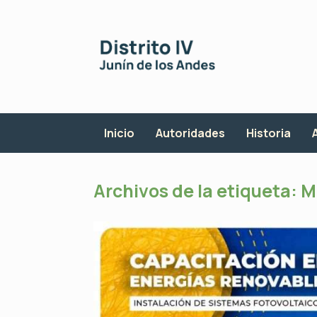
Saltar
al
contenido
Inicio
Autoridades
Historia
Archivos de la etiqueta:
M