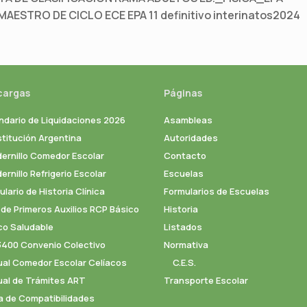
AESTRO DE CICLO ECE EPA 11 definitivo interinatos2024
cargas
Páginas
ndario de Liquidaciones 2026
Asambleas
titución Argentina
Autoridades
ernillo Comedor Escolar
Contacto
rnillo Refrigerio Escolar
Escuelas
lario de Historia Clínica
Formularios de Escuelas
 de Primeros Auxilios RCP Básico
Historia
co Saludable
Listados
3400 Convenio Colectivo
Normativa
al Comedor Escolar Celíacos
C.E.S.
al de Trámites ART
Transporte Escolar
a de Compatibilidades