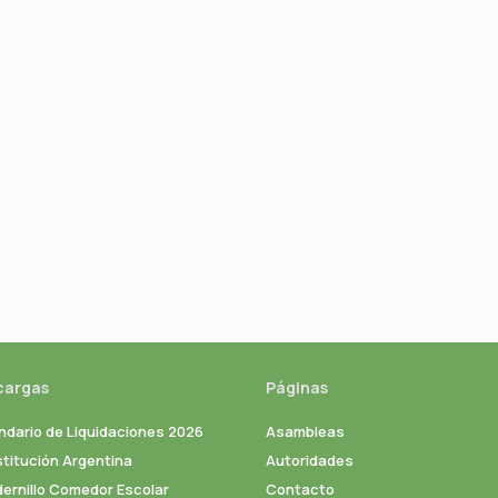
cargas
Páginas
ndario de Liquidaciones 2026
Asambleas
titución Argentina
Autoridades
ernillo Comedor Escolar
Contacto