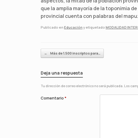
aspectos, la mitad de la población provi
que la amplia mayoría de la toponimia d
provincial cuenta con palabras del map
Publicado en
Educación
y etiquetado
MODALIDAD INTER
Navegador de artículos
←
Más de 1.500 inscriptos para…
Deja una respuesta
Tu dirección de correo electrónico no será publicada.
Los camp
Comentario
*