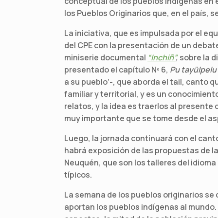
conceptual de los pueblos indígenas en 
los Pueblos Originarios que, en el país, s
La iniciativa, que es impulsada por el eq
del CPE con la presentación de un debate 
miniserie documental
“Inchiñ”
,
sobre la d
presentado el capítulo Nº 6,
Pu tayülpel
a su pueblo’-, que aborda el tail, canto
familiar y territorial, y es un conocimie
relatos, y la idea es traerlos al presente
muy importante que se tome desde el asp
Luego, la jornada continuará con el can
habrá exposición de las propuestas de la
Neuquén, que son los talleres del idioma
típicos.
La semana de los pueblos originarios se c
aportan los pueblos indígenas al mundo. 