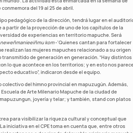
el mundo . La actividad está enmarcada en la semana de
e conmemora del 19 al 25 de abril.
uipo pedagógico de la dirección, tendrá lugar en el auditori
a partir de la proyección de uno de los capítulos de la
iversidad de experiencias en territorio mapuche. Será
u neweñmanieeiñmu kom
-‘Quienes cantan para fortalecer
 que realizan las mujeres mapuches relacionado a su origen
nto transmitido de generación en generación. “Hay distintos
 con lo que acontece en los territorios; y en esto nos parec
ecto educativo”, indicaron desde el equipo.
to colectivo del himno provincial en mapuzugún. Además,
 Escuela de Arte Milenario Mapuche de la ciudad de
 mapuzungun, joyería y telar; y también, stand con platos
rea para visibilizar la riqueza cultural y conceptual que
La iniciativa en el CPE toma en cuenta que, entre otros