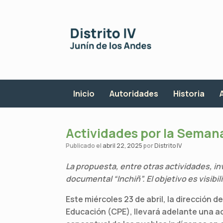
Saltar
al
contenido
Inicio
Autoridades
Historia
Actividades por la Semana
Publicado el
abril 22, 2025
por
Distrito IV
La propuesta, entre otras actividades, inv
documental “Inchiñ”. El objetivo es visibil
Este miércoles 23 de abril, la dirección d
Educación (CPE), llevará adelante una act