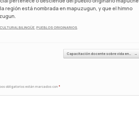
ncial pertenece o desciende del pueblo originario mapuche
e la región está nombrada en mapuzugun, y que el himno
uzugun.
CULTURAL BILINGÜE
,
PUEBLOS ORIGINARIOS
.
Capacitación docente sobre vida en…
→
os obligatorios están marcados con
*