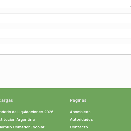
cargas
Páginas
ndario de Liquidaciones 2026
Asambleas
titución Argentina
Autoridades
ernillo Comedor Escolar
Contacto