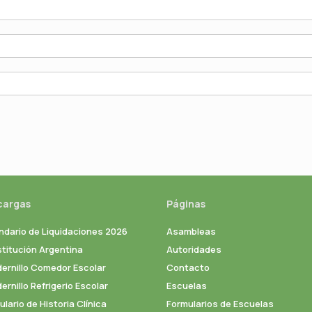
cargas
Páginas
ndario de Liquidaciones 2026
Asambleas
titución Argentina
Autoridades
ernillo Comedor Escolar
Contacto
rnillo Refrigerio Escolar
Escuelas
lario de Historia Clínica
Formularios de Escuelas