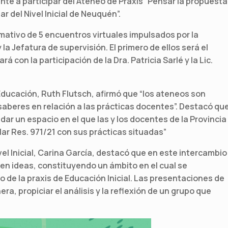
nte a participar del Ateneo de Praxis “Pensar la propuesta
r del Nivel Inicial de Neuquén”.
mativo de 5 encuentros virtuales impulsados por la
 la Jefatura de supervisión. El primero de ellos será el
á con la participación de la Dra. Patricia Sarlé y la Lic.
Educación, Ruth Flutsch, afirmó que “los ateneos son
 saberes en relación a las prácticas docentes”. Destacó qu
ar un espacio en el que las y los docentes de la Provincia
lar Res. 971/21 con sus prácticas situadas”
ivel Inicial, Carina García, destacó que en este intercambio
en ideas, constituyendo un ámbito en el cual se
o de la praxis de Educación Inicial. Las presentaciones de
a, propiciar el análisis y la reflexión de un grupo que