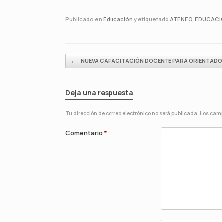
Publicado en
Educación
y etiquetado
ATENEO
,
EDUCACIÓ
Navegador de artículos
←
NUEVA CAPACITACIÓN DOCENTE PARA ORIENTAD
Deja una respuesta
Tu dirección de correo electrónico no será publicada.
Los camp
Comentario
*