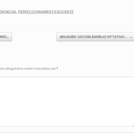
N INICIAL
,
PERFECCIONAMIENTO DOCENTE
.
ORES…
NEUQUÉN: USO DEL BARBIJO OPTATIVO…
→
os obligatorios están marcados con
*