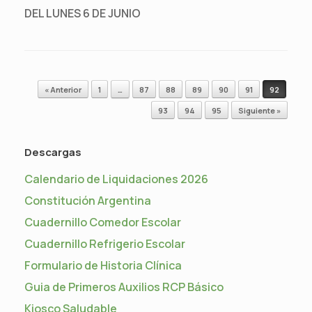
DEL LUNES 6 DE JUNIO
Navegador de artículos
« Anterior
1
…
87
88
89
90
91
92
93
94
95
Siguiente »
Descargas
Calendario de Liquidaciones 2026
Constitución Argentina
Cuadernillo Comedor Escolar
Cuadernillo Refrigerio Escolar
Formulario de Historia Clínica
Guia de Primeros Auxilios RCP Básico
Kiosco Saludable