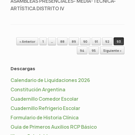
ASAMBLEAS PRESENCIALES- MEDIA-TÉCNICA-
ARTÍSTICA DISTRITO IV
Navegador de artículos
« Anterior
1
…
88
89
90
91
92
93
94
95
Siguiente »
Descargas
Calendario de Liquidaciones 2026
Constitución Argentina
Cuadernillo Comedor Escolar
Cuadernillo Refrigerio Escolar
Formulario de Historia Clínica
Guia de Primeros Auxilios RCP Básico