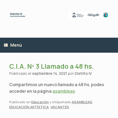
Saltar
al
contenido
Menú
C.I.A. Nº 3 Llamado a 48 hs.
Publicado el
septiembre 14, 2021
por
Distrito IV
Compartimos un nuevo llamado a 48 hs. podes
acceder en la página
asambleas
Publicado en
Educación
y etiquetado
ASAMBLEAS
,
EDUCACIÓN ARTÍSTICA
,
VACANTES
.