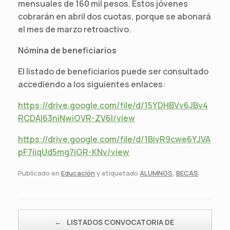
mensuales de 160 mil pesos. Estos jóvenes
cobrarán en abril dos cuotas, porque se abonará
el mes de marzo retroactivo.
Nómina de beneficiarios
El listado de beneficiarios puede ser consultado
accediendo a los siguientes enlaces:
https://drive.google.com/file/d/15YDHBVv6JBv4
RCDAI63niNwiOVR-ZV6l/view
https://drive.google.com/file/d/1BivR9cwe6YJVA
pF7iiqUd5mg7iGR-KNv/view
Publicado en
Educación
y etiquetado
ALUMNOS
,
BECAS
.
Navegador de artículos
←
LISTADOS CONVOCATORIA DE