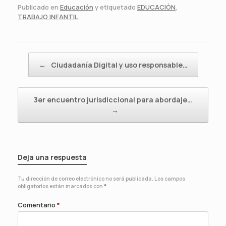
Publicado en
Educación
y etiquetado
EDUCACIÓN
,
TRABAJO INFANTIL
.
Navegador de artículos
←
Ciudadanía Digital y uso responsable…
3er encuentro jurisdiccional para abordaje…
→
Deja una respuesta
Tu dirección de correo electrónico no será publicada.
Los campos
obligatorios están marcados con
*
Comentario
*