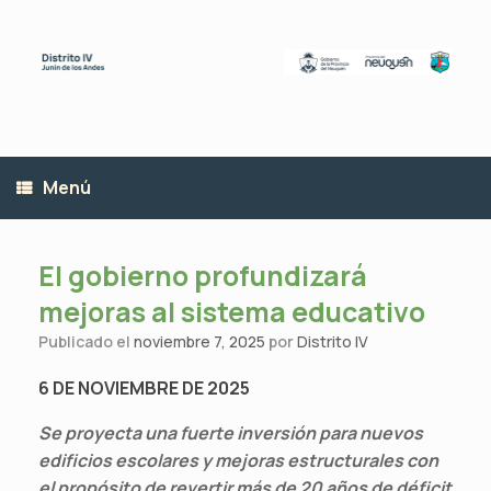
Saltar
al
contenido
Menú
El gobierno profundizará
mejoras al sistema educativo
Publicado el
noviembre 7, 2025
por
Distrito IV
6 DE NOVIEMBRE DE 2025
Se proyecta una fuerte inversión para nuevos
edificios escolares y mejoras estructurales con
el propósito de revertir más de 20 años de déficit