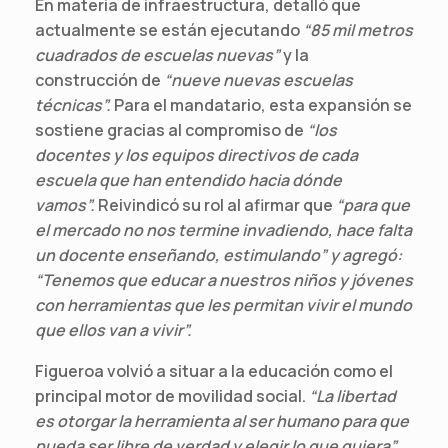
En materia de infraestructura, detalló que
actualmente se están ejecutando
“85 mil metros
cuadrados de escuelas nuevas”
y la
construcción de
“nueve nuevas escuelas
técnicas”.
Para el mandatario, esta expansión se
sostiene gracias al compromiso de
“los
docentes y los equipos directivos de cada
escuela que han entendido hacia dónde
vamos”.
Reivindicó su rol al afirmar que
“para que
el mercado no nos termine invadiendo, hace falta
un docente enseñando, estimulando” y agregó:
“Tenemos que educar a nuestros niños y jóvenes
con herramientas que les permitan vivir el mundo
que ellos van a vivir”.
Figueroa volvió a situar a la educación como el
principal motor de movilidad social.
“La libertad
es otorgar la herramienta al ser humano para que
pueda ser libre de verdad y elegir lo que quiera”
,