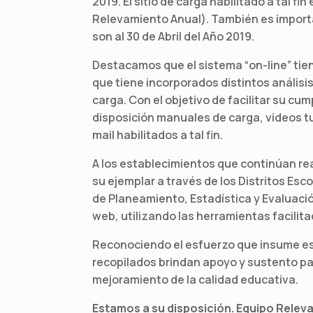
2019. El sitio de carga habilitado a tal fin
Relevamiento Anual). También es importa
son al 30 de Abril del Año 2019.
Destacamos que el sistema “on-line” tien
que tiene incorporados distintos anális
carga. Con el objetivo de facilitar su cu
disposición manuales de carga, videos t
mail habilitados a tal fin.
A los establecimientos que continúan re
su ejemplar a través de los Distritos Esc
de Planeamiento, Estadística y Evaluaci
web, utilizando las herramientas facili
Reconociendo el esfuerzo que insume es
recopilados brindan apoyo y sustento par
mejoramiento de la calidad educativa.
Estamos a su disposición. Equipo Releva