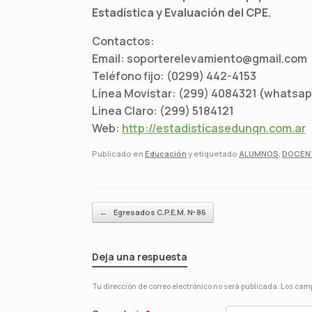
Estadística y Evaluación del CPE.
Contactos:
Email: soporterelevamiento@gmail.com
Teléfono fijo: (0299) 442-4153
Línea Movistar: (299) 4084321 (whatsap
Linea Claro: (299) 5184121
Web:
http://estadisticasedunqn.com.ar
Publicado en
Educación
y etiquetado
ALUMNOS
,
DOCEN
Navegador de artículos
←
Egresados C.P.E.M. Nº 86
Deja una respuesta
Tu dirección de correo electrónico no será publicada.
Los camp