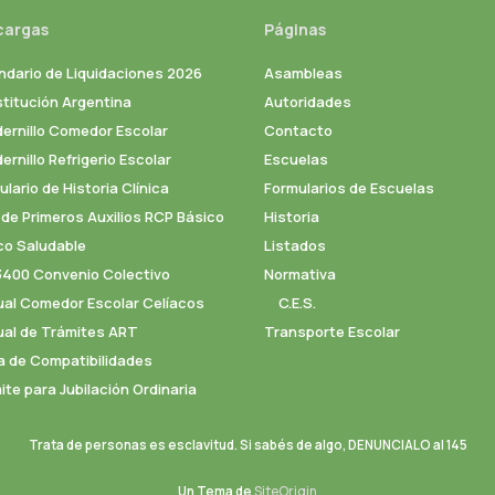
cargas
Páginas
ndario de Liquidaciones 2026
Asambleas
titución Argentina
Autoridades
ernillo Comedor Escolar
Contacto
rnillo Refrigerio Escolar
Escuelas
lario de Historia Clínica
Formularios de Escuelas
 de Primeros Auxilios RCP Básico
Historia
co Saludable
Listados
3400 Convenio Colectivo
Normativa
al Comedor Escolar Celíacos
C.E.S.
al de Trámites ART
Transporte Escolar
a de Compatibilidades
ite para Jubilación Ordinaria
Trata de personas es esclavitud. Si sabés de algo, DENUNCIALO al 145
Un Tema de
SiteOrigin