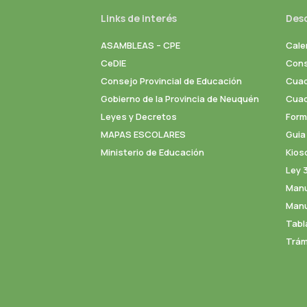
Links de interés
Des
ASAMBLEAS – CPE
Cale
CeDIE
Cons
Consejo Provincial de Educación
Cuad
Gobierno de la Provincia de Neuquén
Cuade
Leyes y Decretos
Formu
MAPAS ESCOLARES
Guia
Ministerio de Educación
Kios
Ley 
Manu
Manu
Tabl
Trám