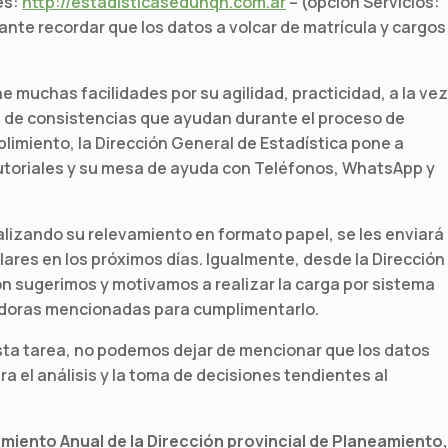
 es:
http://estadisticasedunqn.com.ar
– (opción Servicios:
nte recordar que los datos a volcar de matrícula y cargos
e muchas facilidades por su agilidad, practicidad, a la vez
is de consistencias que ayudan durante el proceso de
mplimiento, la Dirección General de Estadística pone a
utoriales y su mesa de ayuda con Teléfonos, WhatsApp y
alizando su relevamiento en formato papel, se les enviará
olares en los próximos días. Igualmente, desde la Dirección
ón sugerimos y motivamos a realizar la carga por sistema
tadoras mencionadas para cumplimentarlo.
ta tarea, no podemos dejar de mencionar que los datos
a el análisis y la toma de decisiones tendientes al
miento Anual de la Dirección provincial de Planeamiento,