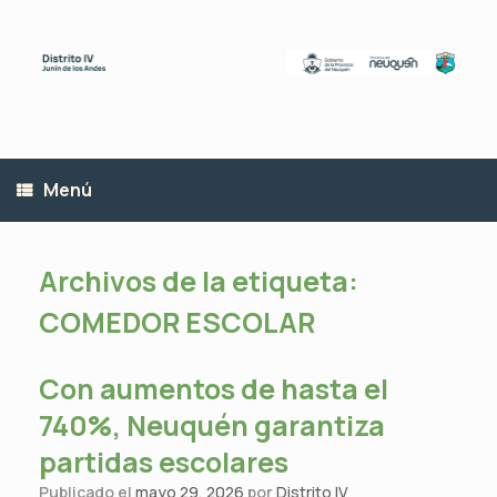
Saltar
al
contenido
Menú
Archivos de la etiqueta:
COMEDOR ESCOLAR
Con aumentos de hasta el
740%, Neuquén garantiza
partidas escolares
Publicado el
mayo 29, 2026
por
Distrito IV