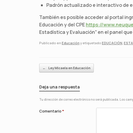
Padrón actualizado e interactivo de 
También es posible acceder al portal ingr
Educación y del CPE
https://www.neuque
Estadística y Evaluación” en el panel qu
Publicado en
Educación
y etiquetado
EDUCACIÓN
,
ESTA
Navegador de artículos
←
Ley Micaela en Educación
Deja una respuesta
Tu dirección de correo electrónico no será publicada.
Los camp
Comentario
*