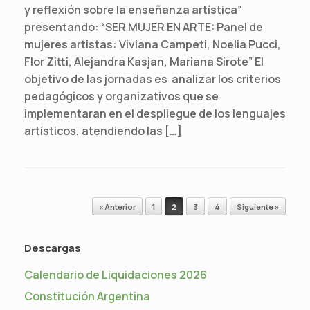
y reflexión sobre la enseñanza artística”
presentando: “SER MUJER EN ARTE: Panel de
mujeres artistas: Viviana Campeti, Noelia Pucci,
Flor Zitti, Alejandra Kasjan, Mariana Sirote” El
objetivo de las jornadas es analizar los criterios
pedagógicos y organizativos que se
implementaran en el despliegue de los lenguajes
artísticos, atendiendo las […]
Navegador de artículos
« Anterior
1
2
3
4
Siguiente »
Descargas
Calendario de Liquidaciones 2026
Constitución Argentina