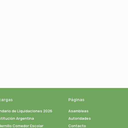
cargas
Páginas
ndario de Liquidaciones 2026
Asambleas
titución Argentina
Autoridades
ernillo Comedor Escolar
Contacto