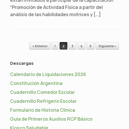
“Promoción de Actividad Física a partir del
análisis de las habilidades motrices y […]
Navegador de artículos
« Anterior
1
2
3
4
5
Siguiente »
Descargas
Calendario de Liquidaciones 2026
Constitución Argentina
Cuadernillo Comedor Escolar
Cuadernillo Refrigerio Escolar
Formulario de Historia Clínica
Guia de Primeros Auxilios RCP Básico
Kiosco Saludable