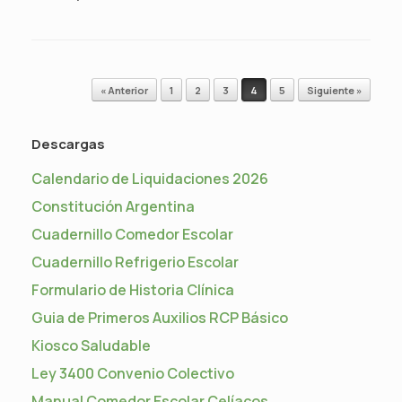
Navegador de artículos
« Anterior
1
2
3
4
5
Siguiente »
Descargas
Calendario de Liquidaciones 2026
Constitución Argentina
Cuadernillo Comedor Escolar
Cuadernillo Refrigerio Escolar
Formulario de Historia Clínica
Guia de Primeros Auxilios RCP Básico
Kiosco Saludable
Ley 3400 Convenio Colectivo
Manual Comedor Escolar Celíacos