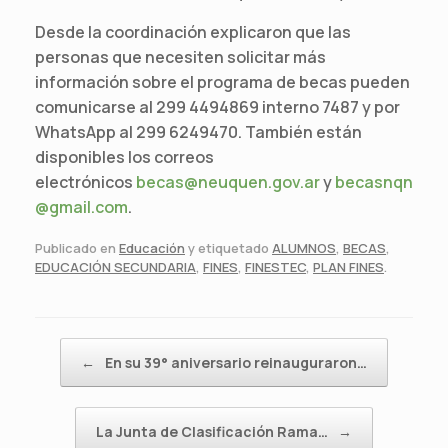
Desde la coordinación explicaron que las
personas que necesiten solicitar más
información sobre el programa de becas pueden
comunicarse al 299 4494869 interno 7487 y por
WhatsApp al 299 6249470. También están
disponibles los correos
electrónicos
becas@neuquen.gov.ar
y
becasnqn
@gmail.com
.
Publicado en
Educación
y etiquetado
ALUMNOS
,
BECAS
,
EDUCACIÓN SECUNDARIA
,
FINES
,
FINESTEC
,
PLAN FINES
.
Navegador de artículos
←
En su 39° aniversario reinauguraron…
La Junta de Clasificación Rama…
→