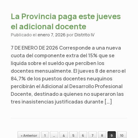
La Provincia paga este jueves
el adicional docente
Publicado el
enero 7, 2026
por
Distrito IV
7 DE ENERO DE 2026 Corresponde a una nueva
cuota del componente extra del 15% que se
liquida sobre el sueldo que perciben los
docentes mensualmente. El jueves 8 de enero el
84,7% de los puestos docentes neuquinos
percibirán el Adicional al Desarrollo Profesional
Docente, destinado a quienes no superaron las
tres inasistencias justificadas durante […]
Navegador de artículos
« Anterior
1
…
4
5
6
7
8
9
10