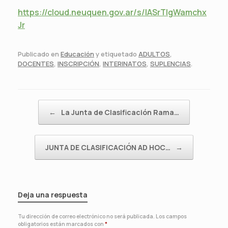
https://cloud.neuquen.gov.ar/s/IASrTIgWamchx
Jr
Publicado en
Educación
y etiquetado
ADULTOS
,
DOCENTES
,
INSCRIPCIÓN
,
INTERINATOS
,
SUPLENCIAS
.
Navegador de artículos
←
La Junta de Clasificación Rama…
JUNTA DE CLASIFICACIÓN AD HOC…
→
Deja una respuesta
Tu dirección de correo electrónico no será publicada.
Los campos
obligatorios están marcados con
*