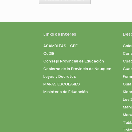
Links de interés
Des
ASAMBLEAS – CPE
Cale
CeDIE
Cons
Consejo Provincial de Educación
Cuad
Gobierno de la Provincia de Neuquén
Cuade
Leyes y Decretos
Formu
MAPAS ESCOLARES
Guia
Ministerio de Educación
Kios
Ley 
Manu
Manu
Tabl
Trám