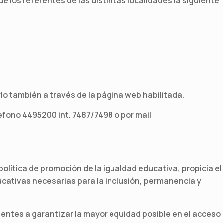
de los referentes de las distintas localidades la siguiente
rlo también a través de la página web habilitada.
éfono 4495200 int. 7487/7498 o por mail
 política de promoción de la igualdad educativa, propicia el
ativas necesarias para la inclusión, permanencia y
ientes a garantizar la mayor equidad posible en el acceso