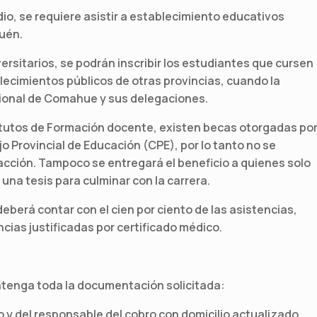
medio, se requiere asistir a establecimiento educativos
quén.
versitarios, se podrán inscribir los estudiantes que cursen
lecimientos públicos de otras provincias, cuando la
acional de Comahue y sus delegaciones.
titutos de Formación docente, existen becas otorgadas po
o Provincial de Educación (CPE), por lo tanto no se
 acción. Tampoco se entregará el beneficio a quienes solo
una tesis para culminar con la carrera.
e deberá contar con el cien por ciento de las asistencias,
ncias justificadas por certificado médico.
ontenga toda la documentación solicitada:
 y del responsable del cobro con domicilio actualizado