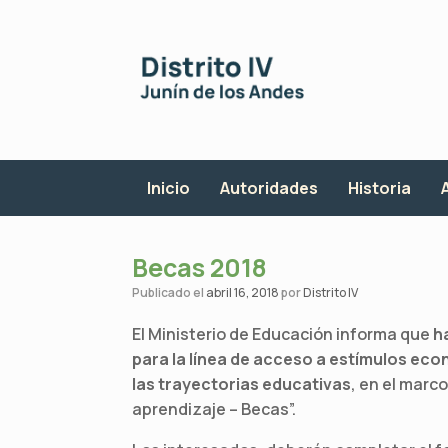
Saltar
al
contenido
Inicio
Autoridades
Historia
Becas 2018
Publicado el
abril 16, 2018
por
Distrito IV
El Ministerio de Educación informa que
h
para la línea de acceso a estímulos ec
las trayectorias educativas
, en el marc
aprendizaje – Becas”.