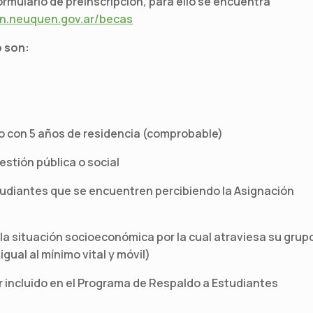
rmulario de preinscripción, para ello se encuentra
on.neuquen.gov.ar/becas
o son:
 o con 5 años de residencia (comprobable)
stión pública o social
studiantes que se encuentren percibiendo la Asignación
la situación socioeconómica por la cual atraviesa su grup
gual al mínimo vital y móvil)
ar incluido en el Programa de Respaldo a Estudiantes