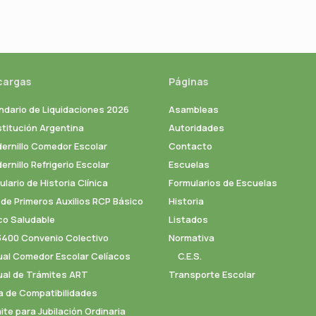
cargas
Páginas
ndario de Liquidaciones 2026
Asambleas
titución Argentina
Autoridades
ernillo Comedor Escolar
Contacto
rnillo Refrigerio Escolar
Escuelas
lario de Historia Clínica
Formularios de Escuelas
 de Primeros Auxilios RCP Básico
Historia
co Saludable
Listados
3400 Convenio Colectivo
Normativa
al Comedor Escolar Celíacos
C.E.S.
al de Trámites ART
Transporte Escolar
a de Compatibilidades
ite para Jubilación Ordinaria