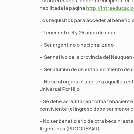
Los interesados, deberán completar el fo
habilitada la página
http://intraeducaci
Los requisitos para acceder al benefici
–
Tener entre 3 y 25 años de edad
– Ser argentino o nacionalizado
– Ser nativo de la provincia del Neuquén
– Ser alumno de un establecimiento de ge
– No se otorgará el aporte a aquellos e
Universal Por Hijo
– Se debe acreditar en forma fehaciente 
conviviente (el ingreso debe ser menor o i
– No ser beneficiario de otra beca ni est
Argentinos (PROGRESAR)