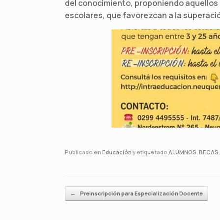
del conocimiento, proponiendo aquellos 
escolares, que favorezcan a la superaci
Publicado en
Educación
y etiquetado
ALUMNOS
,
BECAS
Navegador de artículos
←
Preinscripción para Especialización Docente