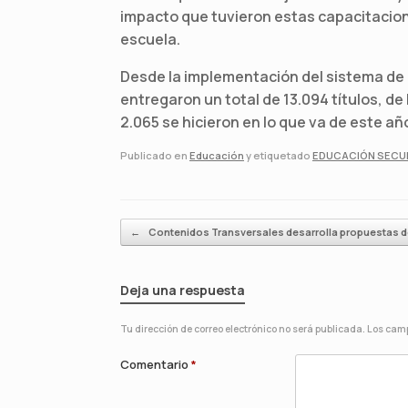
impacto que tuvieron estas capacitacion
escuela.
Desde la implementación del sistema de em
entregaron un total de 13.094 títulos, d
2.065 se hicieron en lo que va de este añ
Publicado en
Educación
y etiquetado
EDUCACIÓN SECU
Navegador de artículos
←
Contenidos Transversales desarrolla propuestas 
Deja una respuesta
Tu dirección de correo electrónico no será publicada.
Los camp
Comentario
*