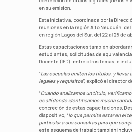
confección de títulos digitales (de los n
en su emisión.
Esta iniciativa, coordinada por la Direcció
reuniones en la región Alto Neuquén, del 2
en región Lagos del Sur, del 22 al 25 de ab
Estas capacitaciones también abordarán 
estudiantes, solicitudes de equivalenci
Docente (IFD), entre otros temas, e inclu
“
Las escuelas emiten los títulos, y lleva
legales y requisitos
”, explicó el director
“
Cuando analizamos un título, verificamo
es allí donde identificamos mucha cantid
concreción de estas capacitaciones. Dest
dispositivo, “
lo que permite estar en el te
particular a sus consultas para que com
este esquema de trabajo también incluye