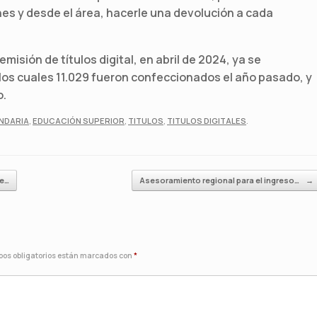
es y desde el área, hacerle una devolución a cada
isión de títulos digital, en abril de 2024, ya se
e los cuales 11.029 fueron confeccionados el año pasado, y
o.
NDARIA
,
EDUCACIÓN SUPERIOR
,
TITULOS
,
TITULOS DIGITALES
.
de…
Asesoramiento regional para el ingreso…
→
os obligatorios están marcados con
*