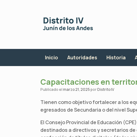
Saltar
al
contenido
Inicio
Autoridades
Historia
Capacitaciones en territor
Publicado el
marzo 21, 2025
por
Distrito IV
Tienen como objetivo fortalecer a los eq
egresados de Secundaria o del nivel Supe
El Consejo Provincial de Educación (CPE) l
destinados a directivos y secretarios de 