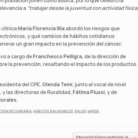
n población joven como adulta, por lo que celebró la
relevancia a
“trabajar desde la juventud con actividad física
 clínica
María Florencia Illia
abordó los riesgos que
electrónicos, y qué cambios de hábitos cotidianos
generar un gran impacto en la prevención del cáncer.
uvo a cargo de
Franchesco Pelligra,
de la dirección de
bre la prevención, resaltando el impacto de los productos
residenta del CPE,
Glenda Temi
, junto al vocal de nivel
, y las directoras de Ruralidad,
Fátima Piussi
, y de
Morales
.
CIÓN SECUNDARIA
,
HÁBITOS SALUDABLES
,
SALUD
,
VAPER
.
Educación Física y nutrición, la…
→