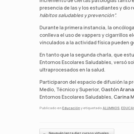
incremento de ciertas patologías tanto e
presencia de las y los estudiantes y dio 
hábitos saludables y prevención”.
Durante la primera instancia, la oncóloga
conlleva el uso de vappers y cigarrillos 
vinculados a la actividad física pueden 
En tanto que la segunda charla, que est
Entornos Escolares Saludables, versó so
ultraprocesados en la salud.
Participaron del espacio de difusión la p
Medio, Técnico y Superior,
Gastón Arana
Entornos Escolares Saludables,
Carina 
Publicado en
Educación
y etiquetado
ALUMNOS
,
EDUCA
Navegador de artículos
←
Neuquén lanza diez cursos virtuales…