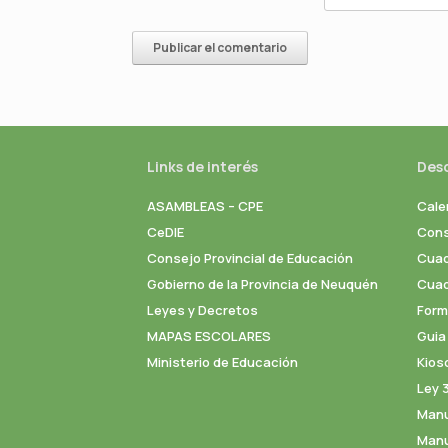
Links de interés
Des
ASAMBLEAS – CPE
Cale
CeDIE
Cons
Consejo Provincial de Educación
Cuad
Gobierno de la Provincia de Neuquén
Cuade
Leyes y Decretos
Formu
MAPAS ESCOLARES
Guia
Ministerio de Educación
Kios
Ley 
Manu
Manu