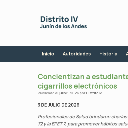
Saltar
al
contenido
Inicio
Autoridades
Historia
Concientizan a estudiantes
cigarrillos electrónicos
Publicado el
julio 6, 2026
por
Distrito IV
3 DE JULIO DE 2026
Profesionales de Salud brindaron charlas
72 y la EPET 7, para promover hábitos sa