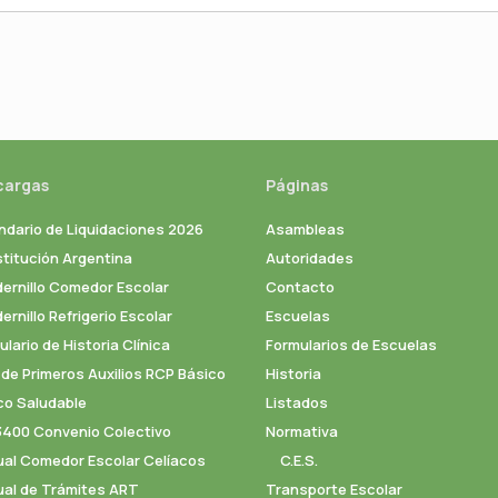
cargas
Páginas
ndario de Liquidaciones 2026
Asambleas
titución Argentina
Autoridades
ernillo Comedor Escolar
Contacto
rnillo Refrigerio Escolar
Escuelas
lario de Historia Clínica
Formularios de Escuelas
 de Primeros Auxilios RCP Básico
Historia
co Saludable
Listados
3400 Convenio Colectivo
Normativa
al Comedor Escolar Celíacos
C.E.S.
al de Trámites ART
Transporte Escolar