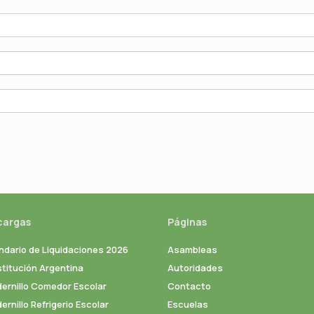
cargas
Páginas
ndario de Liquidaciones 2026
Asambleas
titución Argentina
Autoridades
ernillo Comedor Escolar
Contacto
rnillo Refrigerio Escolar
Escuelas