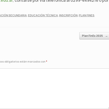
.edu.ar
, contarse por vía telefónica al 0299-4494216 o por
ACIÓN SECUNDARIA
,
EDUCACIÓN TÉCNICA
,
INSCRIPCIÓN
,
PLAN FINES
.
Plan FinEs 2025
→
os obligatorios están marcados con
*