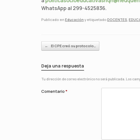
a
politicasocioeducativasnqn@neuquen
WhatsApp al 299-4525836.
Publicado en
Educación
y etiquetado
DOCENTES
,
EDUC
Navegador de artículos
←
El CPE creó su protocolo…
Deja una respuesta
Tu dirección de correo electrónico no será publicada.
Los camp
Comentario
*