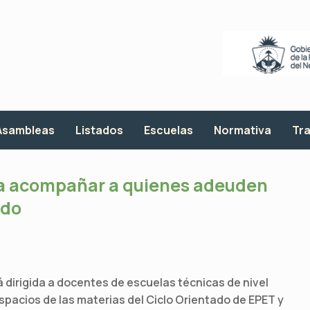
Asambleas
Listados
Escuelas
Normativa
Tra
a acompañar a quienes adeuden
ado
tá dirigida a docentes de escuelas técnicas de nivel
spacios de las materias del Ciclo Orientado de EPET y